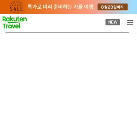
to
top
page
NEW
아쿠아톳토 수족관
2026-08-20
-
2026-08-21
객실당
2
명
•
객실
1
개