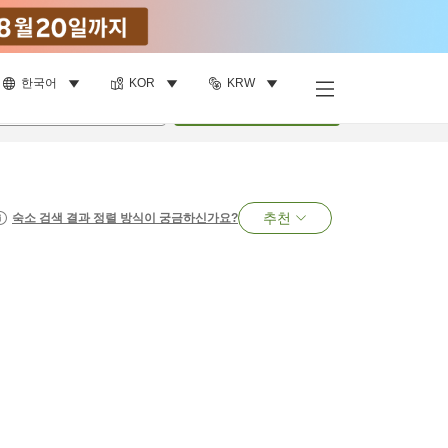
한국어
KOR
KRW
명
•
객실
1
개
검색
추천
숙소 검색 결과 정렬 방식이 궁금하신가요?