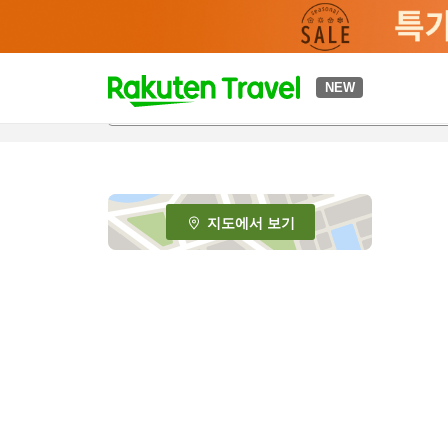
t
NEW
o
p
P
a
g
e
지도에서 보기
_
s
e
a
r
c
h