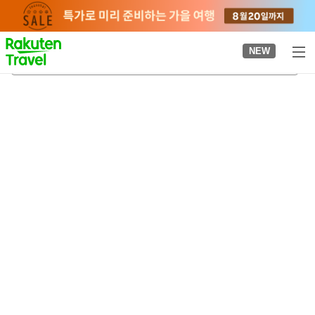
to
top
page
NEW
하야시가 주택(기후현)
2026-08-22
-
2026-08-23
객실당
2
명
•
객실
1
개