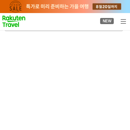
to
top
page
NEW
나카쓰가와
2026-08-24
-
2026-08-25
객실당
2
명
•
객실
1
개