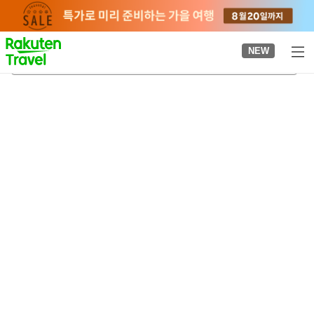
to
top
page
NEW
사쿠라야마 신사
2026-08-22
-
2026-08-23
객실당
2
명
•
객실
1
개