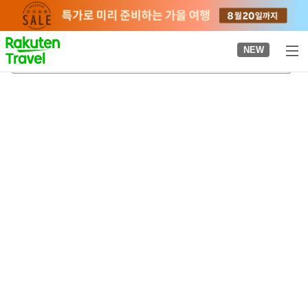
to
top
page
NEW
노리쿠라다케
2026-08-21
-
2026-08-22
객실당
2
명
•
객실
1
개