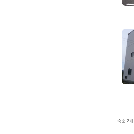
숙소
2
개