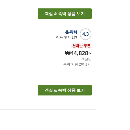
객실 & 숙박 상품 보기
훌륭함
4.3
이용 후기
1
건
선착순 쿠폰
₩44,828
~
객실당
숙박 인원
2
명
1
박
객실 & 숙박 상품 보기