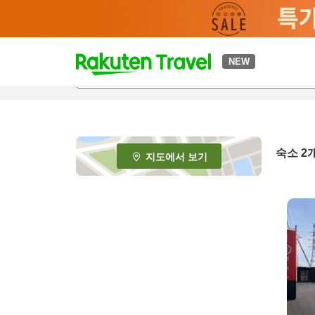
t
NEW
o
p
P
a
g
e
숙소
2
지도에서 보기
_
s
e
a
r
c
h