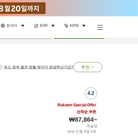
한국어
KOR
KRW
명
•
객실
1
개
검색
추천
숙소 검색 결과 정렬 방식이 궁금하신가요?
4.2
Rakuten Special Offer
선착순 쿠폰
₩87,864
~
객실당
숙박 인원
2
명
1
박