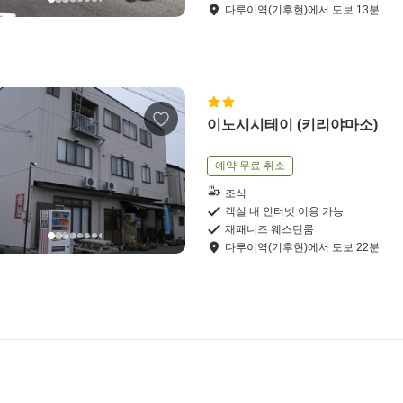
다루이역(기후현)
에서
도보
13
분
이노시시테이 (키리야마소)
예약 무료 취소
조식
객실 내 인터넷 이용 가능
재패니즈 웨스턴룸
다루이역(기후현)
에서
도보
22
분