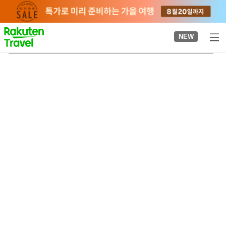
to
top
page
NEW
히다 후루카와 도겐고 온천
2026-08-21
-
2026-08-22
객실당
2
명
•
객실
1
개