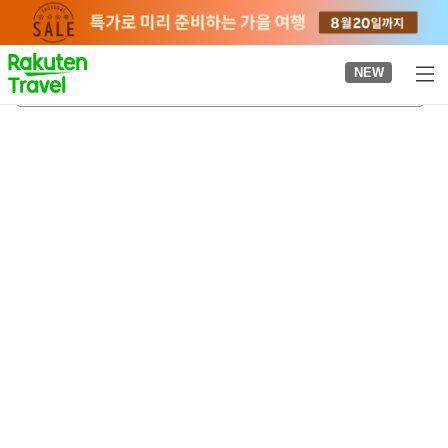
to
top
page
NEW
가키노 온천
2026-08-23
-
2026-08-24
객실당
2
명
•
객실
1
개