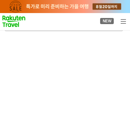
to
top
page
NEW
안나카역
2026-08-21
-
2026-08-22
객실당
2
명
•
객실
1
개