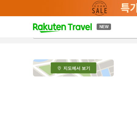
t
NEW
o
p
P
a
g
e
지도에서 보기
_
s
e
a
r
c
h