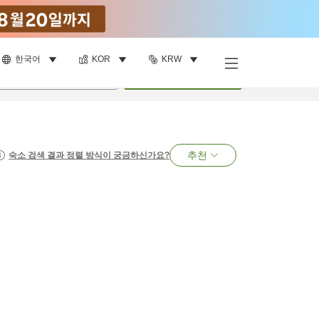
한국어
KOR
KRW
명
•
객실
1
개
검색
추천
숙소 검색 결과 정렬 방식이 궁금하신가요?