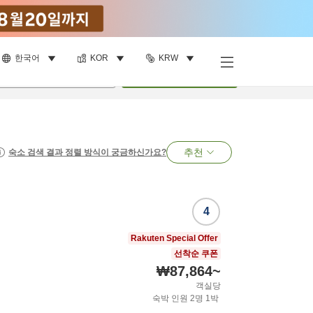
한국어
KOR
KRW
명
•
객실
1
개
검색
추천
숙소 검색 결과 정렬 방식이 궁금하신가요?
4
Rakuten Special Offer
선착순 쿠폰
₩87,864
~
객실당
숙박 인원
2
명
1
박