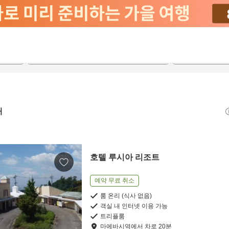
2026-08-21
2026-08-22
객실당
2
개
호텔 루시아 리조트
예약 무료 취소
룸 온리 (식사 없음)
객실 내 인터넷 이용 가능
트리플룸
마에바시역
에서
차로
20
분