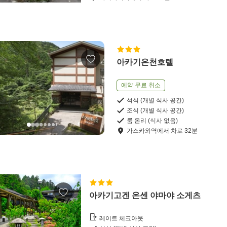
아카기온천호텔
예약 무료 취소
석식 (개별 식사 공간)
조식 (개별 식사 공간)
룸 온리 (식사 없음)
가스카와역
에서
차로
32
분
아카기고겐 온센 야마야 소게츠
레이트 체크아웃