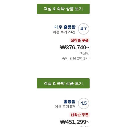
객실 & 숙박 상품 보기
매우 훌륭함
4.7
이용 후기
23
건
선착순 쿠폰
₩376,740
~
객실당
숙박 인원
2
명
1
박
객실 & 숙박 상품 보기
훌륭함
4.5
이용 후기
8
건
선착순 쿠폰
₩451,299
~