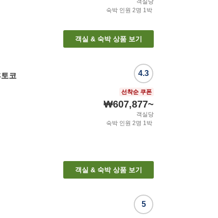
객실당
숙박 인원
2
명
1
박
객실 & 숙박 상품 보기
4.3
후토코
선착순 쿠폰
₩607,877
~
객실당
숙박 인원
2
명
1
박
객실 & 숙박 상품 보기
5