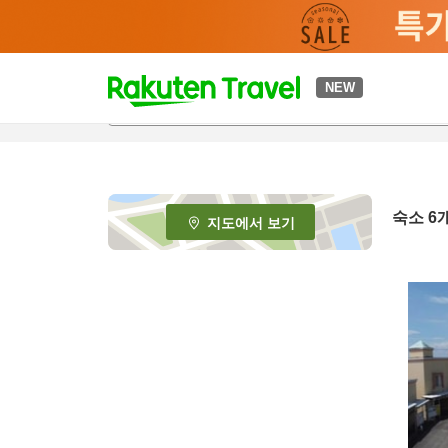
t
NEW
o
p
P
a
g
e
숙소
6
지도에서 보기
_
s
e
a
r
c
h