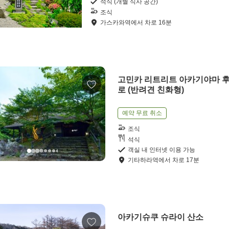
석식 (개별 식사 공간)
조식
가스카와역
에서
차로
16
분
고민카 리트리트 아카기야마 
로 (반려견 친화형)
예약 무료 취소
조식
석식
객실 내 인터넷 이용 가능
기타하라역
에서
차로
17
분
아카기슈쿠 슈라이 산소