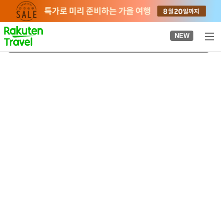
to
top
page
NEW
미도리
2026-08-20
-
2026-08-21
객실당
2
명
•
객실
1
개