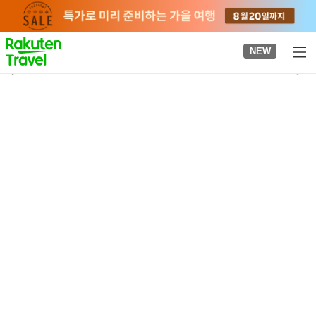
to
top
page
NEW
고베역
2026-08-22
-
2026-08-23
객실당
2
명
•
객실
1
개