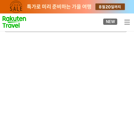
to
top
page
NEW
나가노하라마치
2026-08-21
-
2026-08-22
객실당
2
명
•
객실
1
개