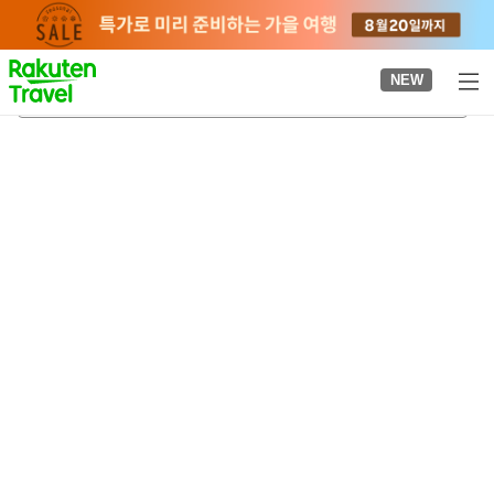
to
top
page
NEW
가자와 온천
2026-08-22
-
2026-08-23
객실당
2
명
•
객실
1
개