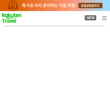
to
top
page
NEW
우카이역
2026-08-24
-
2026-08-25
객실당
2
명
•
객실
1
개