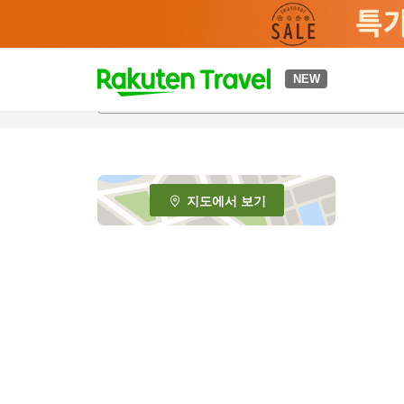
t
NEW
o
p
P
a
g
e
지도에서 보기
_
s
e
a
r
c
h