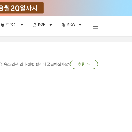
한국어
KOR
KRW
명
•
객실
1
개
검색
추천
숙소 검색 결과 정렬 방식이 궁금하신가요?