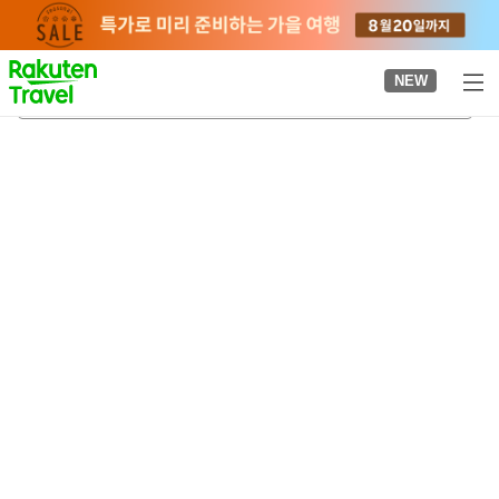
to
top
page
NEW
간나베 혼진
2026-08-20
-
2026-08-21
객실당
2
명
•
객실
1
개