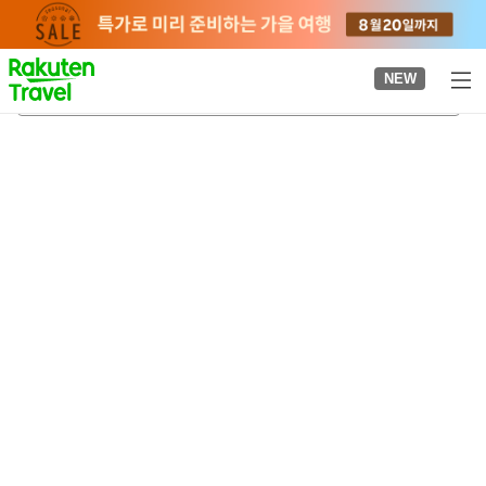
to
top
page
NEW
미치노우에역
2026-08-21
-
2026-08-22
객실당
2
명
•
객실
1
개