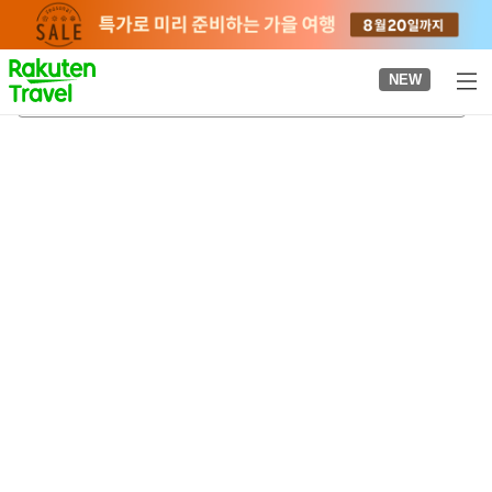
to
top
page
NEW
마나구라역
2026-08-20
-
2026-08-21
객실당
2
명
•
객실
1
개