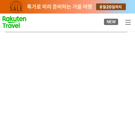
to
top
page
NEW
신이치역
2026-08-20
-
2026-08-21
객실당
2
명
•
객실
1
개