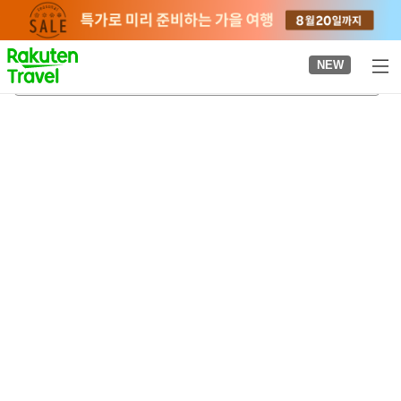
to
top
page
NEW
산요조가쿠엔마에역
2026-08-23
-
2026-08-24
객실당
2
명
•
객실
1
개