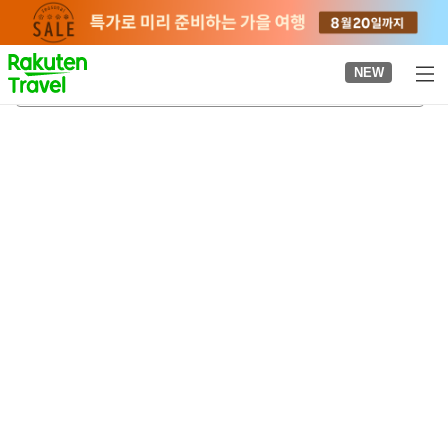
to
top
page
NEW
조가쿠인마에역
2026-08-22
-
2026-08-23
객실당
2
명
•
객실
1
개