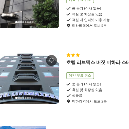
룸 온리 (식사 없음)
욕실 및 화장실 있음
객실 내 인터넷 이용 가능
미하라역
에서
도보
5
분
호텔 리브맥스 버짓 미하라 스
예약 무료 취소
룸 온리 (식사 없음)
욕실 및 화장실 있음
싱글룸
미하라역
에서
도보
2
분