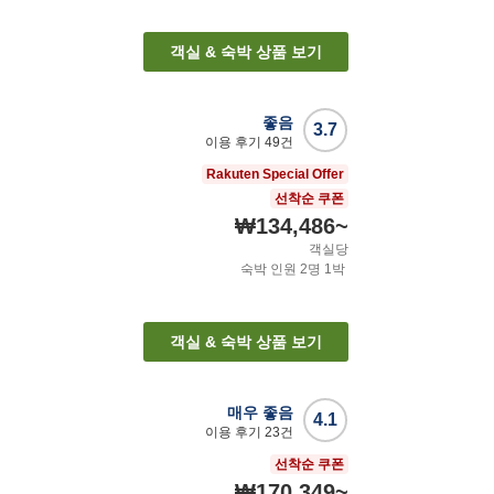
객실 & 숙박 상품 보기
좋음
3.7
이용 후기
49
건
Rakuten Special Offer
선착순 쿠폰
₩134,486
~
객실당
숙박 인원
2
명
1
박
객실 & 숙박 상품 보기
매우 좋음
4.1
이용 후기
23
건
선착순 쿠폰
₩170,349
~