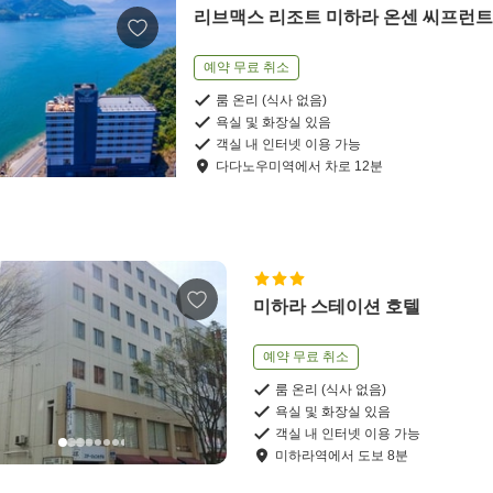
리브맥스 리조트 미하라 온센 씨프런
예약 무료 취소
룸 온리 (식사 없음)
욕실 및 화장실 있음
객실 내 인터넷 이용 가능
다다노우미역
에서
차로
12
분
미하라 스테이션 호텔
예약 무료 취소
룸 온리 (식사 없음)
욕실 및 화장실 있음
객실 내 인터넷 이용 가능
미하라역
에서
도보
8
분