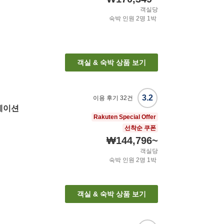
객실당
숙박 인원
2
명
1
박
객실 & 숙박 상품 보기
3.2
이용 후기
32
건
테이션
Rakuten Special Offer
선착순 쿠폰
₩144,796
~
객실당
숙박 인원
2
명
1
박
객실 & 숙박 상품 보기