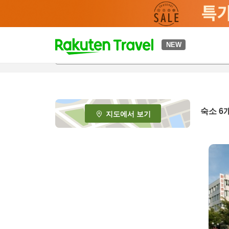
t
NEW
o
p
P
a
g
e
숙소
6
지도에서 보기
_
s
e
a
r
c
h