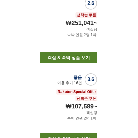
2.6
트
선착순 쿠폰
₩251,041
~
객실당
숙박 인원
2
명
1
박
객실 & 숙박 상품 보기
좋음
3.6
이용 후기
16
건
Rakuten Special Offer
선착순 쿠폰
₩107,589
~
객실당
숙박 인원
2
명
1
박