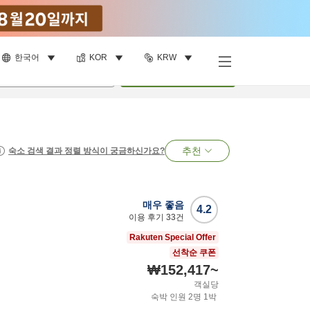
한국어
KOR
KRW
명
•
객실
1
개
검색
추천
숙소 검색 결과 정렬 방식이 궁금하신가요?
매우 좋음
4.2
이용 후기
33
건
Rakuten Special Offer
선착순 쿠폰
₩152,417
~
객실당
숙박 인원
2
명
1
박