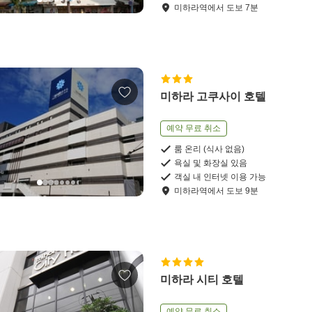
미하라역
에서
도보
7
분
미하라 고쿠사이 호텔
예약 무료 취소
룸 온리 (식사 없음)
욕실 및 화장실 있음
객실 내 인터넷 이용 가능
미하라역
에서
도보
9
분
미하라 시티 호텔
예약 무료 취소