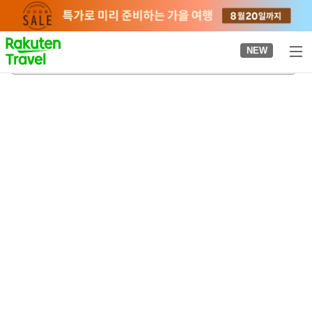
to
top
page
NEW
히로시마 미요시 와인 농장
2026-08-24
-
2026-08-25
객실당
2
명
•
객실
1
개