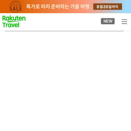
to
top
page
NEW
오노미치 영화 자료관
2026-08-23
-
2026-08-24
객실당
2
명
•
객실
1
개