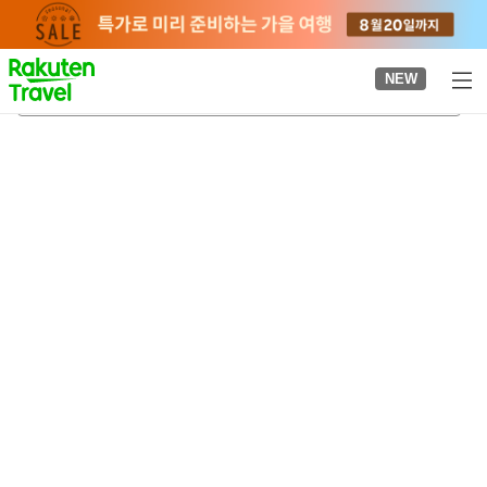
to
top
page
NEW
다이샤쿠 계곡
2026-08-22
-
2026-08-23
객실당
2
명
•
객실
1
개