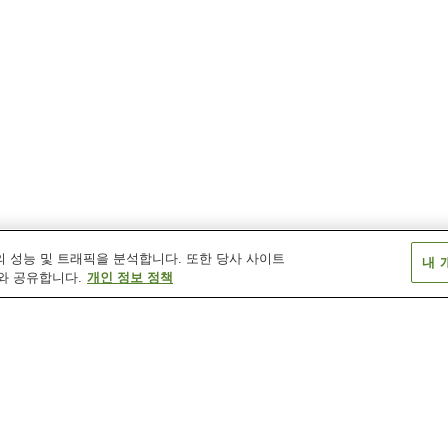
 성능 및 트래픽을 분석합니다. 또한 당사 사이트
내 
와 공유합니다.
개인 정보 정책
다카미야 온천
도모노우라 온천
류 온천
산단쿄 온천
시시부시 온천
시오바라 온천