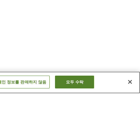
개인 정보를 판매하지 않음
모두 수락
메가히라 온천
쓰쓰가 온천
더 보기