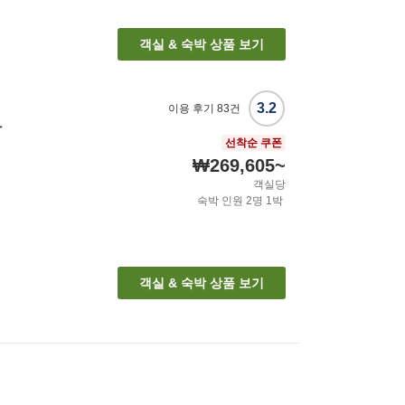
객실 & 숙박 상품 보기
3.2
이용 후기
83
건
마
선착순 쿠폰
₩269,605
~
객실당
숙박 인원
2
명
1
박
객실 & 숙박 상품 보기