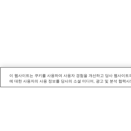
이 웹사이트는 쿠키를 사용하여 사용자 경험을 개선하고 당사 웹사이트의
에 대한 사용자의 사용 정보를 당사의 소셜 미디어, 광고 및 분석 협력사
히로시마
내 온천
게이호쿠 온천
기노에 온천
미야지마 시오유 온천
미야하마 온천
홈
일본
히로시마
미야지마 시오유 온천