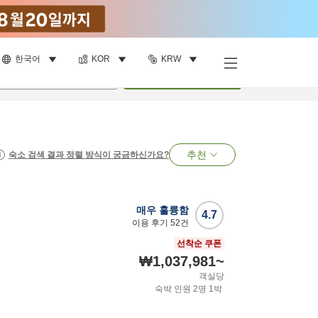
한국어
KOR
KRW
명
•
객실
1
개
검색
추천
숙소 검색 결과 정렬 방식이 궁금하신가요?
매우 훌륭함
4.7
이용 후기
52
건
선착순 쿠폰
₩1,037,981
~
객실당
숙박 인원
2
명
1
박