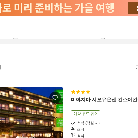
2026-08-20
2026-08-21
객실당
2
개
미야지마 시오유온센 긴스이칸
예약 무료 취소
석식 (객실 내)
조식
석식