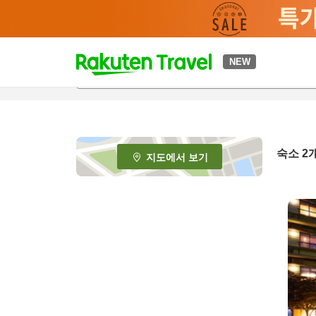
t
NEW
o
p
P
a
g
e
숙소
2
지도에서 보기
_
s
e
a
r
c
h