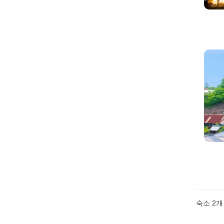
숙소
2
개