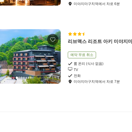
미야지마구치역
에서
차로
6
분
리브맥스 리조트 아키 미야지
예약 무료 취소
룸 온리 (식사 없음)
TV
전화
미야지마구치역
에서
차로
7
분