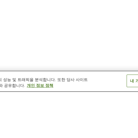
 성능 및 트래픽을 분석합니다. 또한 당사 사이트
내 
와 공유합니다.
개인 정보 정책
다카미야 온천
도모노우라 온천
류 온천
산단쿄 온천
시시부시 온천
시오바라 온천