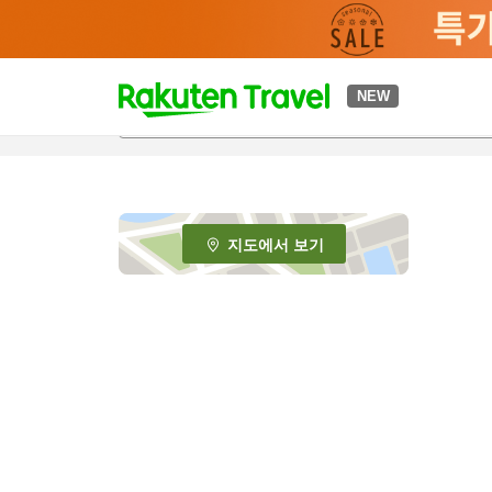
t
NEW
o
p
P
a
g
e
지도에서 보기
_
s
e
a
r
c
h