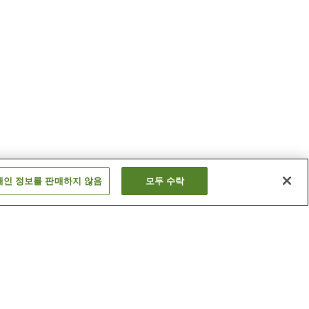
개인 정보를 판매하지 않음
모두 수락
메가히라 온천
쓰쓰가 온천
더 보기