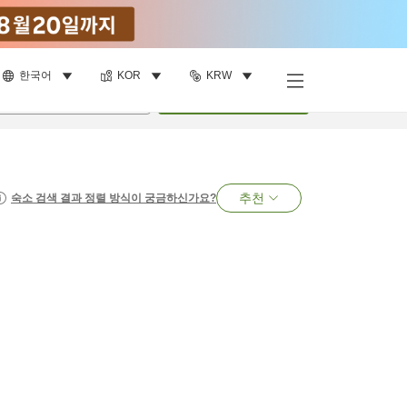
한국어
KOR
KRW
명
•
객실
1
개
검색
추천
숙소 검색 결과 정렬 방식이 궁금하신가요?