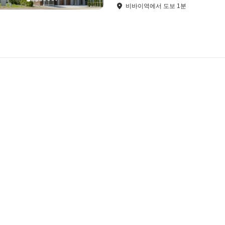
비바이역
에서
도보
1
분