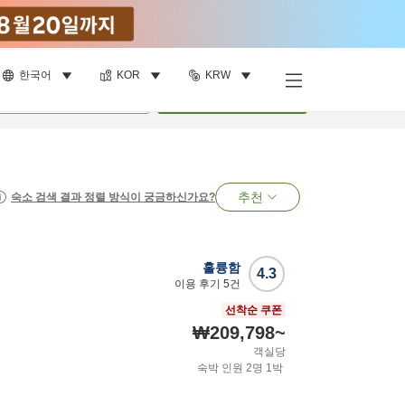
한국어
KOR
KRW
명
•
객실
1
개
검색
추천
숙소 검색 결과 정렬 방식이 궁금하신가요?
훌륭함
4.3
이용 후기
5
건
선착순 쿠폰
₩209,798
~
객실당
숙박 인원
2
명
1
박