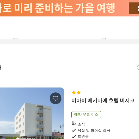
2026-08-22
2026-08-23
객실당
2
개
비바이 에키마에 호텔 비지코
예약 무료 취소
조식
욕실 및 화장실 있음
트윈룸