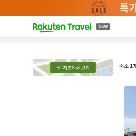
t
NEW
o
p
P
a
g
e
숙소 1
지도에서 보기
_
s
e
a
r
c
h