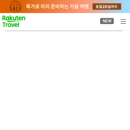
to
top
page
NEW
메구미노역
2026-08-23
-
2026-08-24
객실당
2
명
•
객실
1
개