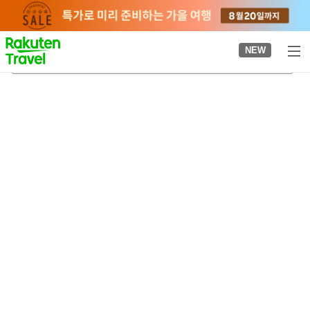
to
top
page
NEW
가네모리 아카렌가 창고
2026-08-22
-
2026-08-23
객실당
2
명
•
객실
1
개