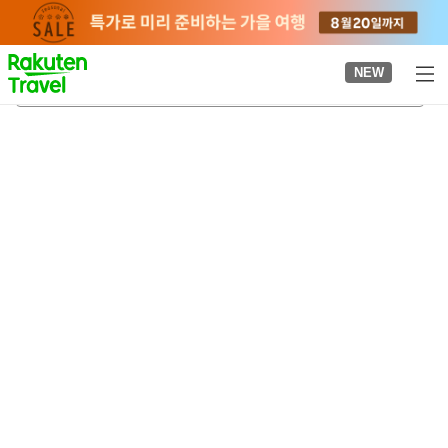
to
top
page
NEW
신후지역
2026-08-22
-
2026-08-23
객실당
2
명
•
객실
1
개