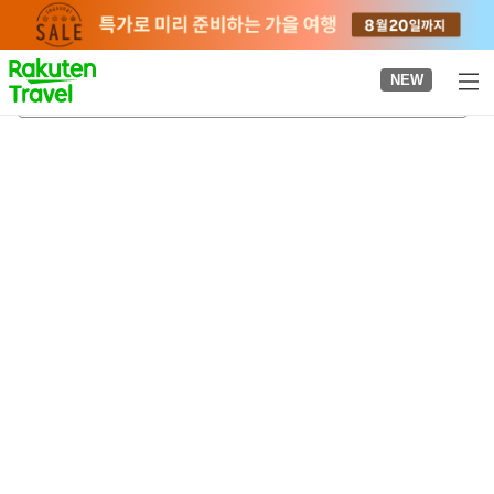
to
top
page
NEW
류게츠 토카치 스위트파이 가든
2026-08-23
-
2026-08-24
객실당
2
명
•
객실
1
개