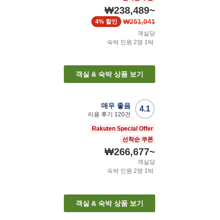
₩238,489
~
₩251,041
4%
할인
객실당
숙박 인원
2
명
1
박
객실 & 숙박 상품 보기
매우 좋음
4.1
이용 후기
120
건
Rakuten Special Offer
선착순 쿠폰
₩266,677
~
객실당
숙박 인원
2
명
1
박
객실 & 숙박 상품 보기