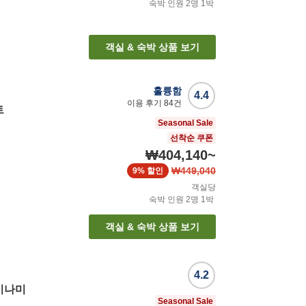
숙박 인원
2
명
1
박
객실 & 숙박 상품 보기
훌륭함
4.4
이용 후기
84
건
트
Seasonal Sale
선착순 쿠폰
₩404,140
~
₩449,040
9%
할인
객실당
숙박 인원
2
명
1
박
객실 & 숙박 상품 보기
4.2
미나미
Seasonal Sale