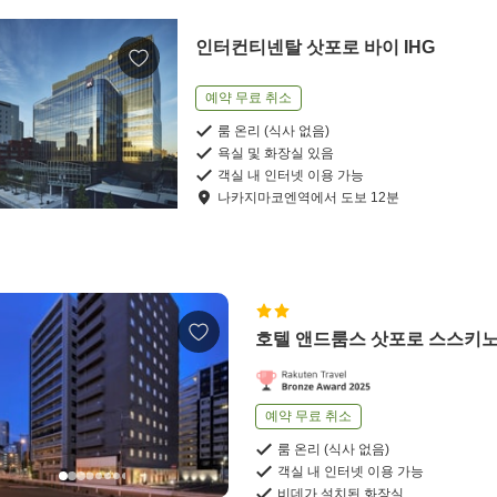
인터컨티넨탈 삿포로 바이 IHG
예약 무료 취소
룸 온리 (식사 없음)
욕실 및 화장실 있음
객실 내 인터넷 이용 가능
나카지마코엔역
에서
도보
12
분
호텔 앤드룸스 삿포로 스스키
예약 무료 취소
룸 온리 (식사 없음)
객실 내 인터넷 이용 가능
비데가 설치된 화장실