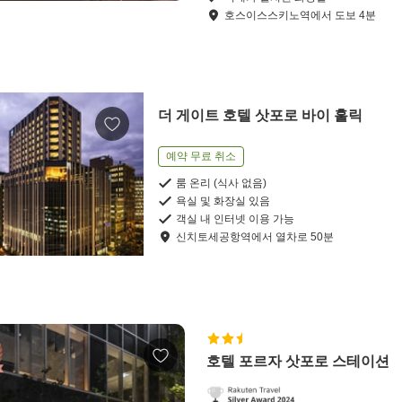
호스이스스키노역
에서
도보
4
분
더 게이트 호텔 삿포로 바이 훌릭
예약 무료 취소
룸 온리 (식사 없음)
욕실 및 화장실 있음
객실 내 인터넷 이용 가능
신치토세공항역
에서
열차로
50
분
호텔 포르자 삿포로 스테이션