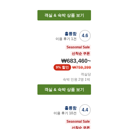
객실 & 숙박 상품 보기
훌륭함
4.6
이용 후기
1
건
Seasonal Sale
선착순 쿠폰
₩683,460
~
₩759,399
9%
할인
객실당
숙박 인원
2
명
1
박
객실 & 숙박 상품 보기
훌륭함
4.4
이용 후기
10
건
Seasonal Sale
선착순 쿠폰