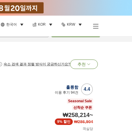
한국어
KOR
KRW
명
•
객실
1
개
검색
추천
숙소 검색 결과 정렬 방식이 궁금하신가요?
훌륭함
4.4
이용 후기
94
건
Seasonal Sale
선착순 쿠폰
₩258,214
~
₩286,904
9%
할인
객실당