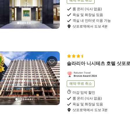
예약 무료 취소
룸 온리 (식사 없음)
욕실 및 화장실 있음
객실 내 인터넷 이용 가능
삿포로역
에서
도보
4
분
솔라리아 니시테츠 호텔 삿포
예약 무료 취소
마감 임박 할인
룸 온리 (식사 없음)
욕실 및 화장실 있음
삿포로역
에서
도보
3
분