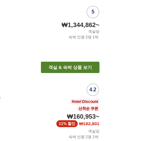
5
₩1,344,862
~
객실당
숙박 인원
2
명
1
박
객실 & 숙박 상품 보기
4.2
노
Hotel Discount
선착순 쿠폰
₩160,953
~
₩182,901
11%
할인
객실당
숙박 인원
2
명
1
박