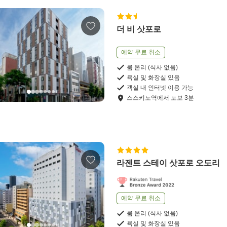
더 비 삿포로
예약 무료 취소
룸 온리 (식사 없음)
욕실 및 화장실 있음
객실 내 인터넷 이용 가능
스스키노역
에서
도보
3
분
라젠트 스테이 삿포로 오도리
예약 무료 취소
룸 온리 (식사 없음)
욕실 및 화장실 있음