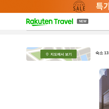
t
NEW
o
p
P
a
g
e
숙소
13
지도에서 보기
_
s
e
a
r
c
h