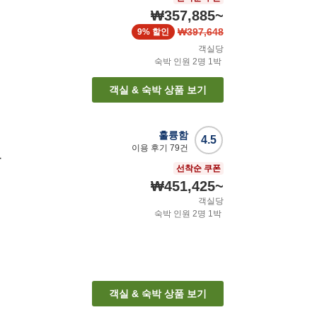
₩357,885
~
₩397,648
9%
할인
객실당
숙박 인원
2
명
1
박
객실 & 숙박 상품 보기
훌륭함
4.5
이용 후기
79
건
로
선착순 쿠폰
₩451,425
~
객실당
숙박 인원
2
명
1
박
객실 & 숙박 상품 보기