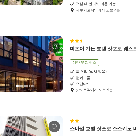
객실 내 인터넷 이용 가능
다누키코지역
에서
도보
3
분
미츠이 가든 호텔 삿포로 웨스
예약 무료 취소
룸 온리 (식사 없음)
퀸베드룸
스탠다드
삿포로역
에서
도보
4
분
스마일 호텔 삿포로 스스키노 