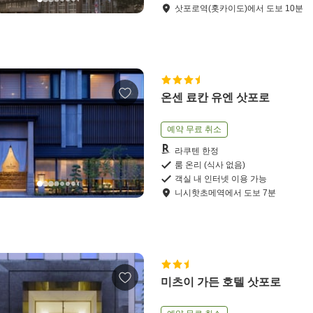
삿포로역(홋카이도)
에서
도보
10
분
온센 료칸 유엔 삿포로
예약 무료 취소
라쿠텐 한정
룸 온리 (식사 없음)
객실 내 인터넷 이용 가능
니시핫초메역
에서
도보
7
분
미츠이 가든 호텔 삿포로