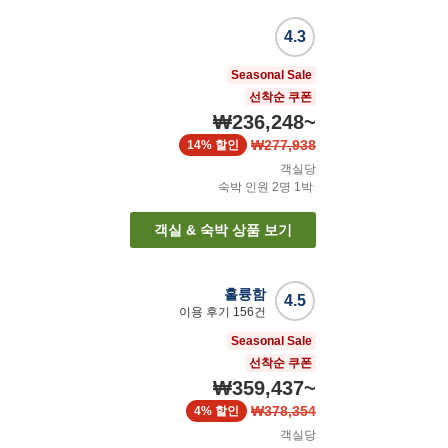
4.3
Seasonal Sale
선착순 쿠폰
₩236,248
~
₩277,938
14%
할인
객실당
숙박 인원
2
명
1
박
객실 & 숙박 상품 보기
훌륭함
4.5
이용 후기
156
건
Seasonal Sale
선착순 쿠폰
₩359,437
~
₩378,354
4%
할인
객실당