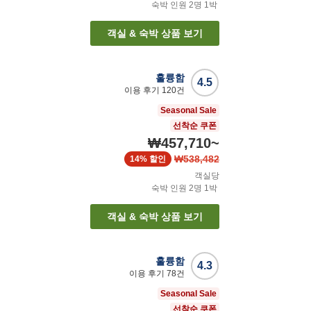
숙박 인원
2
명
1
박
객실 & 숙박 상품 보기
훌륭함
4.5
이용 후기
120
건
Seasonal Sale
선착순 쿠폰
₩457,710
~
₩538,482
14%
할인
객실당
숙박 인원
2
명
1
박
객실 & 숙박 상품 보기
훌륭함
4.3
이용 후기
78
건
Seasonal Sale
선착순 쿠폰