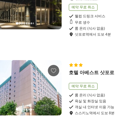
예약 무료 취소
웰컴 드링크 서비스
무료 생수
룸 온리 (식사 없음)
삿포로역
에서
도보
4
분
호텔 아베스트 삿포로
예약 무료 취소
룸 온리 (식사 없음)
욕실 및 화장실 있음
객실 내 인터넷 이용 가능
스스키노역
에서
도보
8
분