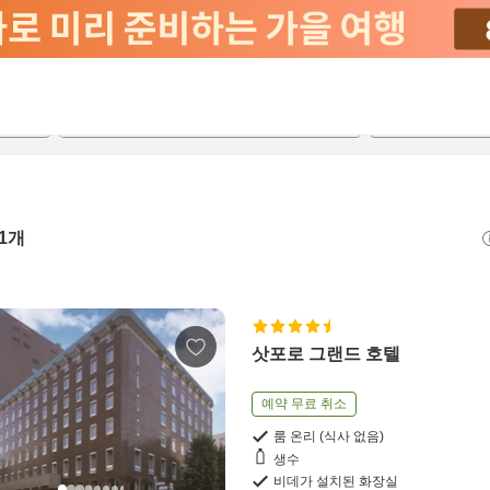
2026-08-21
2026-08-22
객실당
2
1
개
삿포로 그랜드 호텔
예약 무료 취소
룸 온리 (식사 없음)
생수
비데가 설치된 화장실