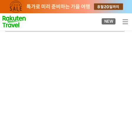
to
top
page
NEW
가미놋포로역
2026-08-21
-
2026-08-22
객실당
2
명
•
객실
1
개