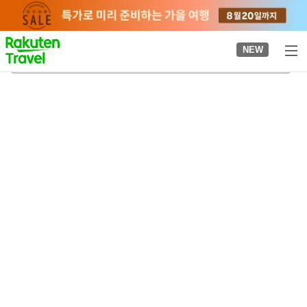
to
top
page
NEW
기타12조역
2026-08-21
-
2026-08-22
객실당
2
명
•
객실
1
개