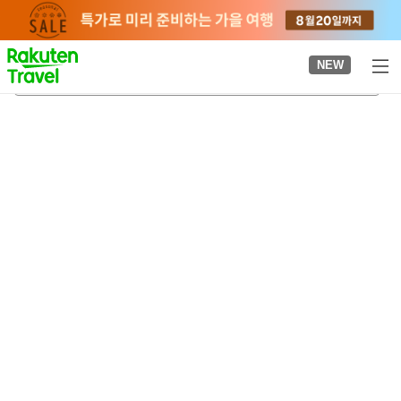
to
top
page
NEW
가무이곶
2026-08-21
-
2026-08-22
객실당
2
명
•
객실
1
개