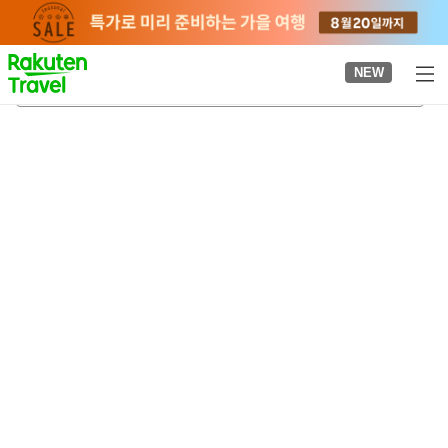
to
top
page
NEW
우라카와조
2026-08-23
-
2026-08-24
객실당
2
명
•
객실
1
개