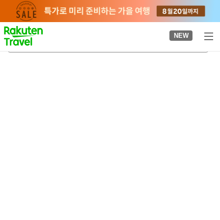
to
top
page
NEW
오샤만베 온천
2026-08-21
-
2026-08-22
객실당
2
명
•
객실
1
개