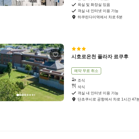
욕실 및 화장실 있음
객실 내 인터넷 이용 가능
하쿠린다이역
에서
차로
6
분
시호로온천 플라자 료쿠후
예약 무료 취소
조식
석식
객실 내 인터넷 이용 가능
단초쿠시로 공항
에서
차로
1
시간
47