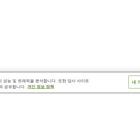
 성능 및 트래픽을 분석합니다. 또한 당사 사이트
내 
와 공유합니다.
개인 정보 정책
겐이치 온천
고조하마 온천
고탄 온천
기요사토 온천
기타무라 온천
기타미 온천