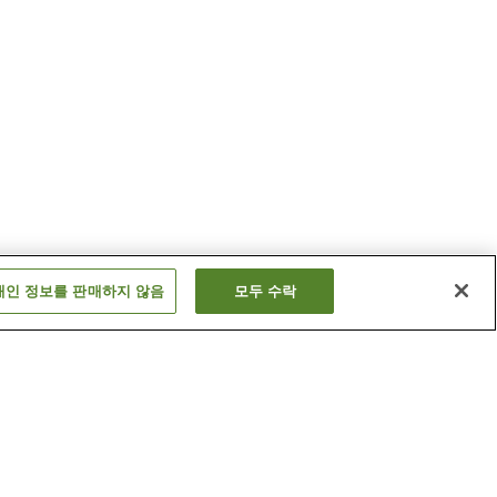
개인 정보를 판매하지 않음
모두 수락
교와 온천
기타유자와 온천
더 보기