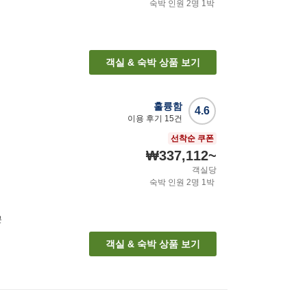
숙박 인원
2
명
1
박
객실 & 숙박 상품 보기
훌륭함
4.6
이용 후기
15
건
선착순 쿠폰
₩337,112
~
객실당
숙박 인원
2
명
1
박
분
객실 & 숙박 상품 보기