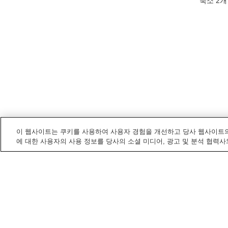
숙소
2
개
이 웹사이트는 쿠키를 사용하여 사용자 경험을 개선하고 당사 웹사이트의
에 대한 사용자의 사용 정보를 당사의 소셜 미디어, 광고 및 분석 협력사
홋카이도
내 온천
가와유 온천
가이토리마 온천
구리야마 온천
기로로 온천
홈
일본
홋카이도
시호로 온천