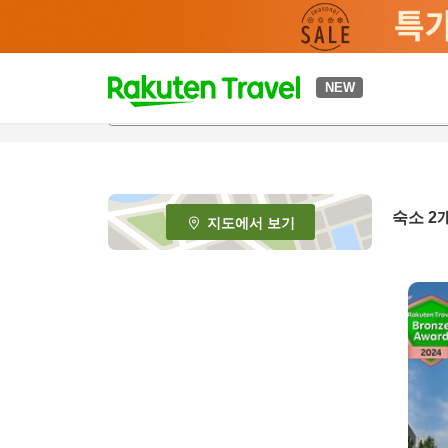
t
NEW
o
p
P
a
g
e
숙소
2
지도에서 보기
_
s
e
a
r
c
h