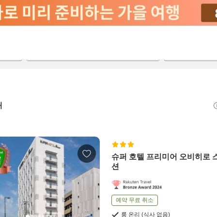
2026-08-22
2026-08-23
객실당
2
개
슈퍼 호텔 프리미어 오비히로 
션
예약 무료 취소
룸 온리 (식사 없음)