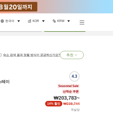
한국어
KOR
KRW
명
•
객실
1
개
검색
추천
숙소 검색 결과 정렬 방식이 궁금하신가요?
4.3
스테이
Seasonal Sale
선착순 쿠폰
₩203,783
~
₩239,744
14%
할인
객실당