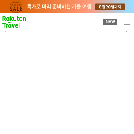
to
top
page
NEW
이나데라역
2026-08-23
-
2026-08-24
객실당
2
명
•
객실
1
개