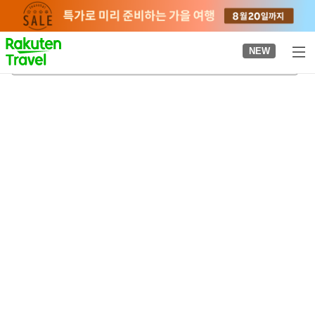
to
top
page
NEW
무코노소역
2026-08-22
-
2026-08-23
객실당
2
명
•
객실
1
개