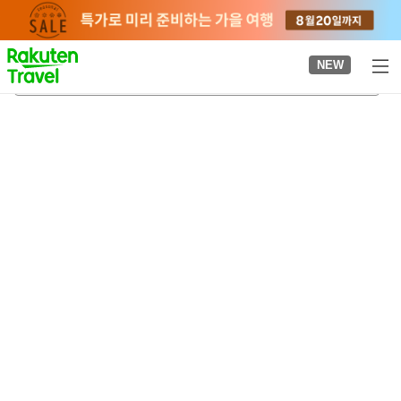
to
top
page
NEW
아시야
2026-08-22
-
2026-08-23
객실당
2
명
•
객실
1
개