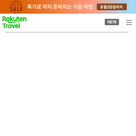
to
top
page
NEW
아시야역
2026-08-21
-
2026-08-22
객실당
2
명
•
객실
1
개