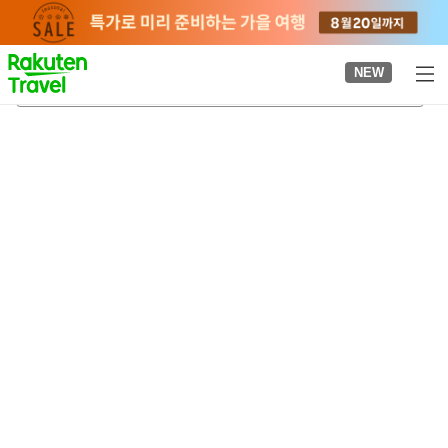
to
top
page
NEW
혼도쿠지 사찰
2026-08-20
-
2026-08-21
객실당
2
명
•
객실
1
개