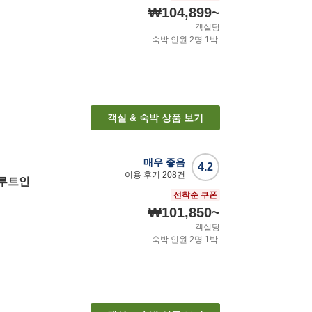
₩104,899
~
객실당
숙박 인원
2
명
1
박
객실 & 숙박 상품 보기
매우 좋음
4.2
이용 후기
208
건
(루트인
선착순 쿠폰
₩101,850
~
객실당
숙박 인원
2
명
1
박