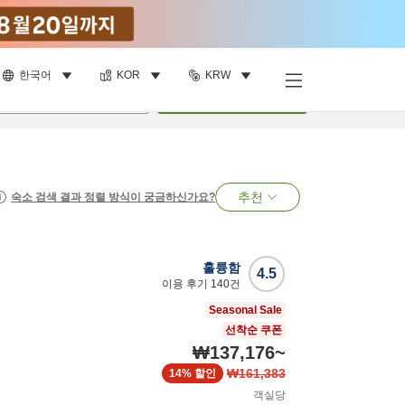
한국어
KOR
KRW
명
•
객실
1
개
검색
추천
숙소 검색 결과 정렬 방식이 궁금하신가요?
훌륭함
4.5
이용 후기
140
건
Seasonal Sale
선착순 쿠폰
₩137,176
~
₩161,383
14%
할인
객실당