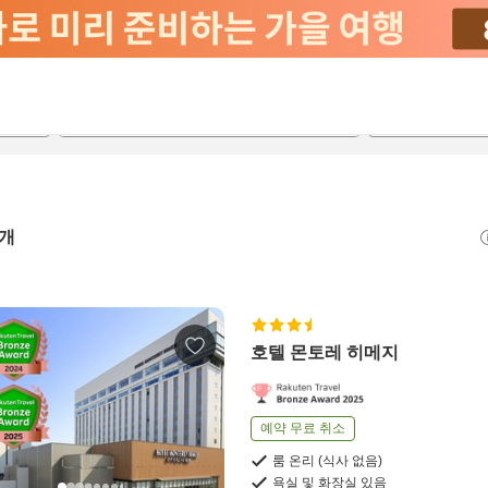
2026-08-21
2026-08-22
객실당
2
개
호텔 몬토레 히메지
예약 무료 취소
룸 온리 (식사 없음)
욕실 및 화장실 있음