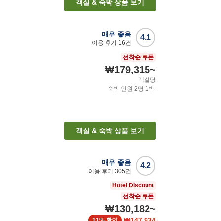
객실 & 숙박 상품 보기
매우 좋음
4.1
이용 후기
16
건
선착순 쿠폰
₩179,315
~
객실당
숙박 인원
2
명
1
박
객실 & 숙박 상품 보기
매우 좋음
4.2
이용 후기
305
건
Hotel Discount
선착순 쿠폰
₩130,182
~
₩147,934
11%
할인