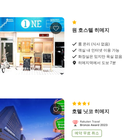
원 호스텔 히메지
룸 온리 (식사 없음)
객실 내 인터넷 이용 가능
화장실은 있지만 욕실 없음
히메지역
에서
도보
7
분
호텔 닛코 히메지
예약 무료 취소