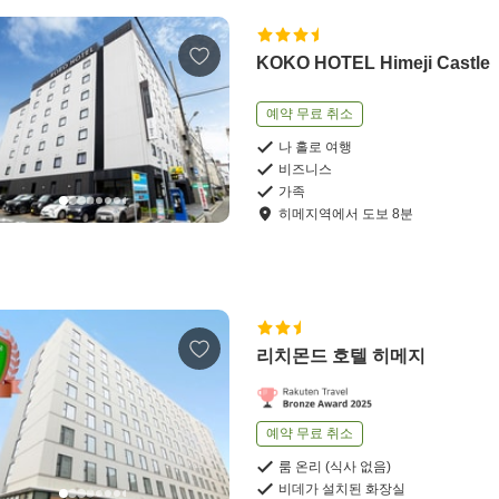
KOKO HOTEL Himeji Castle
예약 무료 취소
나 홀로 여행
비즈니스
가족
히메지역
에서
도보
8
분
리치몬드 호텔 히메지
예약 무료 취소
룸 온리 (식사 없음)
비데가 설치된 화장실