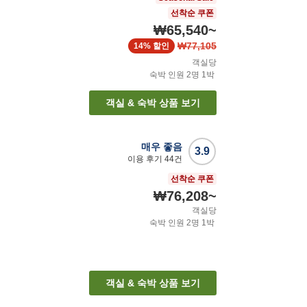
선착순 쿠폰
₩65,540
~
₩77,105
14%
할인
객실당
숙박 인원
2
명
1
박
객실 & 숙박 상품 보기
매우 좋음
3.9
이용 후기
44
건
선착순 쿠폰
₩76,208
~
객실당
숙박 인원
2
명
1
박
객실 & 숙박 상품 보기