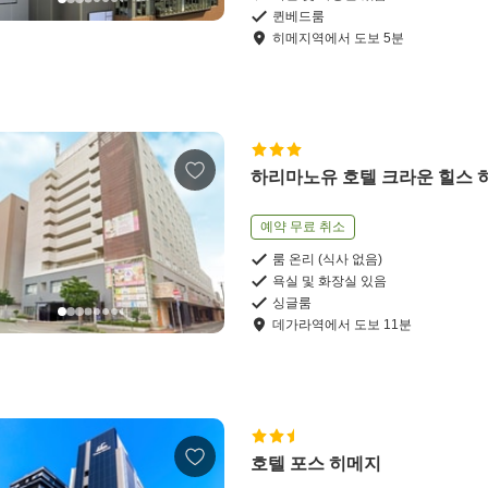
퀸베드룸
히메지역
에서
도보
5
분
하리마노유 호텔 크라운 힐스 
예약 무료 취소
룸 온리 (식사 없음)
욕실 및 화장실 있음
싱글룸
데가라역
에서
도보
11
분
호텔 포스 히메지