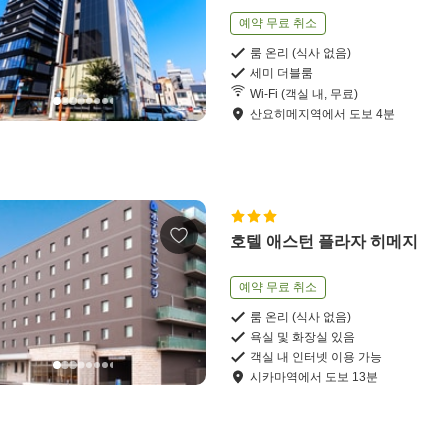
예약 무료 취소
룸 온리 (식사 없음)
세미 더블룸
Wi-Fi (객실 내, 무료)
산요히메지역
에서
도보
4
분
호텔 애스턴 플라자 히메지
예약 무료 취소
룸 온리 (식사 없음)
욕실 및 화장실 있음
객실 내 인터넷 이용 가능
시카마역
에서
도보
13
분