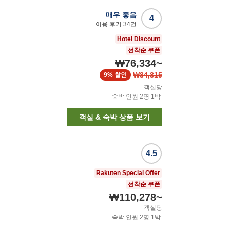
매우 좋음
4
이용 후기
34
건
Hotel Discount
선착순 쿠폰
₩76,334
~
₩84,815
9%
할인
객실당
숙박 인원
2
명
1
박
객실 & 숙박 상품 보기
4.5
Rakuten Special Offer
선착순 쿠폰
₩110,278
~
객실당
숙박 인원
2
명
1
박