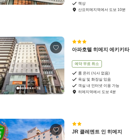
책상
산요히메지역
에서
도보
10
분
아파호텔 히메지 에키키타
예약 무료 취소
룸 온리 (식사 없음)
욕실 및 화장실 있음
객실 내 인터넷 이용 가능
히메지역
에서
도보
4
분
JR 클레멘트 인 히메지