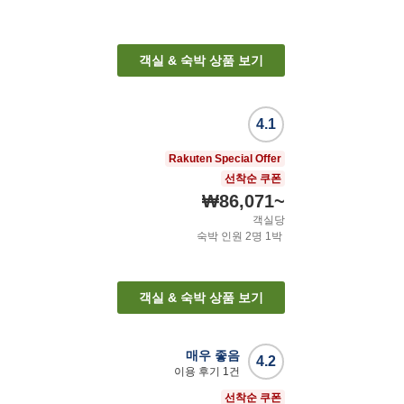
객실 & 숙박 상품 보기
4.1
Rakuten Special Offer
선착순 쿠폰
₩86,071
~
객실당
숙박 인원
2
명
1
박
객실 & 숙박 상품 보기
매우 좋음
4.2
이용 후기
1
건
선착순 쿠폰