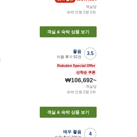
객실당
숙박 인원
2
명
1
박
객실 & 숙박 상품 보기
좋음
3.5
이용 후기
52
건
에
Rakuten Special Offer
선착순 쿠폰
₩106,692
~
객실당
숙박 인원
2
명
1
박
객실 & 숙박 상품 보기
매우 좋음
4