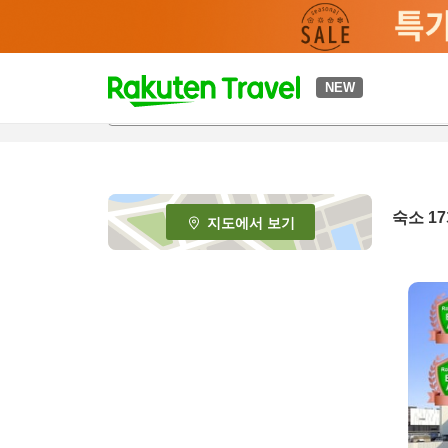
t
NEW
o
p
P
a
g
e
숙소
17
지도에서 보기
_
s
e
a
r
c
h