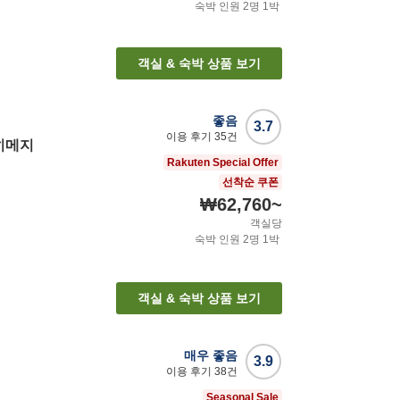
숙박 인원
2
명
1
박
객실 & 숙박 상품 보기
좋음
3.7
이용 후기
35
건
히메지
Rakuten Special Offer
선착순 쿠폰
₩62,760
~
객실당
숙박 인원
2
명
1
박
객실 & 숙박 상품 보기
매우 좋음
3.9
이용 후기
38
건
Seasonal Sale