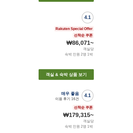
4.1
Rakuten Special Offer
선착순 쿠폰
₩86,071
~
객실당
숙박 인원
2
명
1
박
객실 & 숙박 상품 보기
매우 좋음
4.1
이용 후기
16
건
선착순 쿠폰
₩179,315
~
객실당
숙박 인원
2
명
1
박