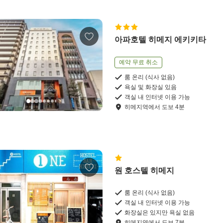
아파호텔 히메지 에키키타
예약 무료 취소
룸 온리 (식사 없음)
욕실 및 화장실 있음
객실 내 인터넷 이용 가능
히메지역
에서
도보
4
분
원 호스텔 히메지
룸 온리 (식사 없음)
객실 내 인터넷 이용 가능
화장실은 있지만 욕실 없음
히메지역
에서
도보
7
분