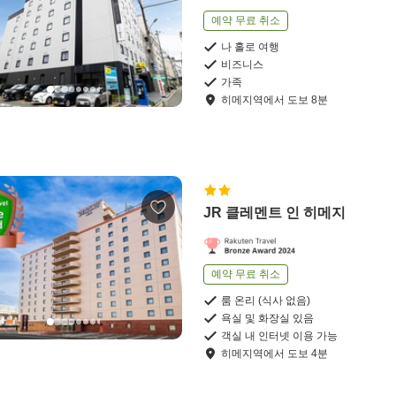
예약 무료 취소
나 홀로 여행
비즈니스
가족
히메지역
에서
도보
8
분
JR 클레멘트 인 히메지
예약 무료 취소
룸 온리 (식사 없음)
욕실 및 화장실 있음
객실 내 인터넷 이용 가능
히메지역
에서
도보
4
분