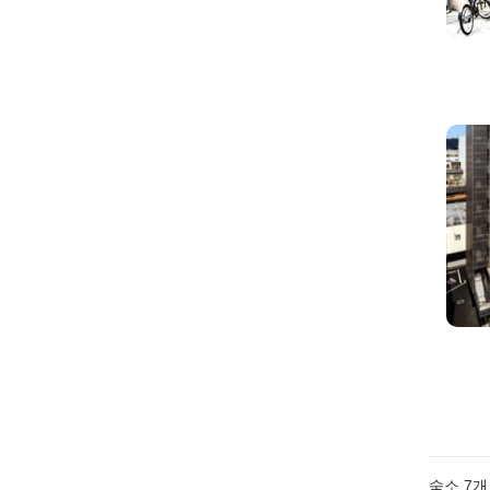
숙소
7
개