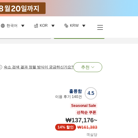
한국어
KOR
KRW
명
•
객실
1
개
검색
추천
숙소 검색 결과 정렬 방식이 궁금하신가요?
훌륭함
4.5
이용 후기
140
건
Seasonal Sale
선착순 쿠폰
₩137,176
~
₩161,383
14%
할인
객실당