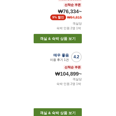
선착순 쿠폰
₩76,334
~
₩84,815
9%
할인
객실당
숙박 인원
2
명
1
박
객실 & 숙박 상품 보기
매우 좋음
4.2
이용 후기
1
건
선착순 쿠폰
₩104,899
~
객실당
숙박 인원
2
명
1
박
객실 & 숙박 상품 보기