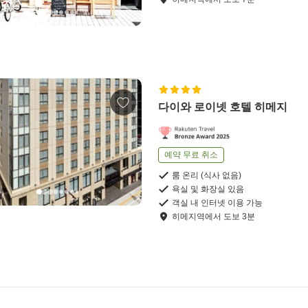
다이와 로이넷 호텔 히메지
예약 무료 취소
룸 온리 (식사 없음)
욕실 및 화장실 있음
객실 내 인터넷 이용 가능
히메지역
에서
도보
3
분