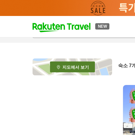
t
NEW
o
p
P
a
g
e
숙소
7
지도에서 보기
_
s
e
a
r
c
h