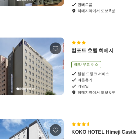
퀸베드룸
히메지역
에서
도보
5
분
컴포트 호텔 히메지
예약 무료 취소
웰컴 드링크 서비스
여름휴가
기념일
히메지역
에서
도보
6
분
KOKO HOTEL Himeji Castle