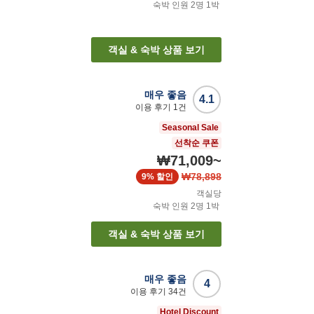
숙박 인원
2
명
1
박
객실 & 숙박 상품 보기
매우 좋음
4.1
이용 후기
1
건
Seasonal Sale
선착순 쿠폰
₩71,009
~
₩78,898
9%
할인
객실당
숙박 인원
2
명
1
박
객실 & 숙박 상품 보기
매우 좋음
4
이용 후기
34
건
Hotel Discount