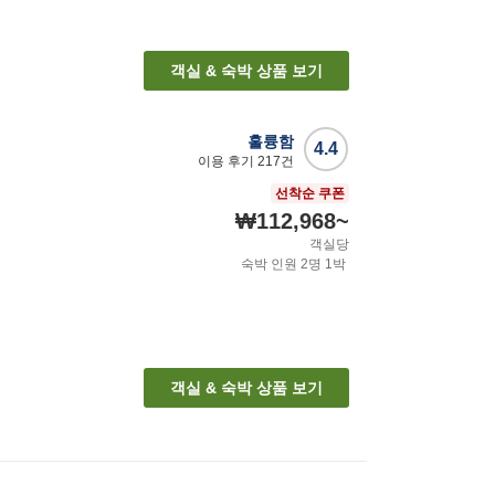
객실 & 숙박 상품 보기
훌륭함
4.4
이용 후기
217
건
선착순 쿠폰
₩112,968
~
객실당
숙박 인원
2
명
1
박
객실 & 숙박 상품 보기