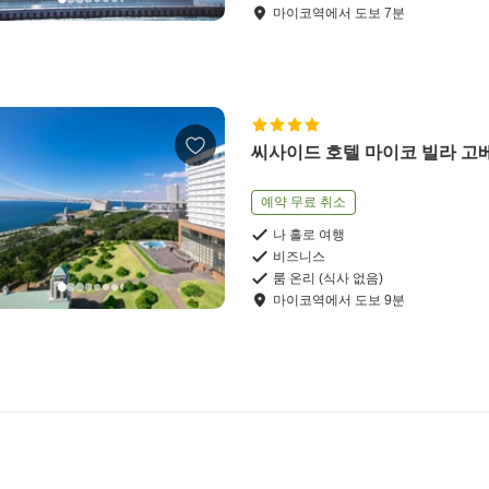
마이코역
에서
도보
7
분
씨사이드 호텔 마이코 빌라 고
예약 무료 취소
나 홀로 여행
비즈니스
룸 온리 (식사 없음)
마이코역
에서
도보
9
분