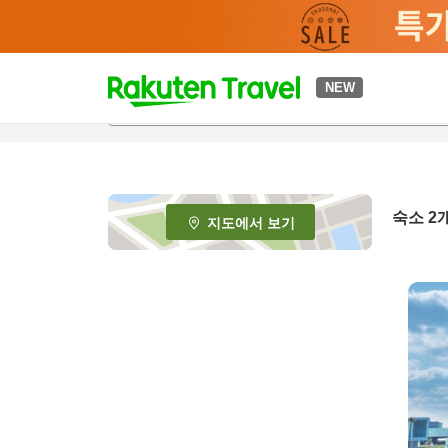
t
NEW
o
p
P
a
g
e
숙소
2
지도에서 보기
_
s
e
a
r
c
h