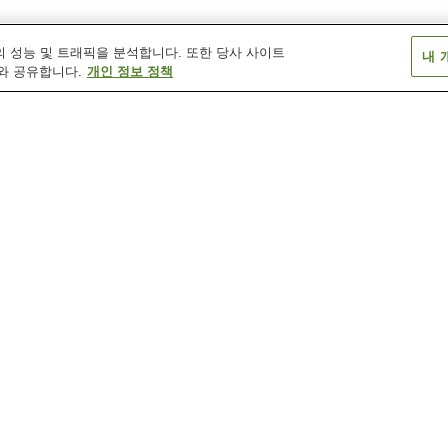
 성능 및 트래픽을 분석합니다. 또한 당사 사이트
내 
와 공유합니다.
개인 정보 정책
가미사와역(효고현)
가스가노미치역
가스가노미치역(
본선)
겐초마에역
고난야마테역
고마가바야시역
)
고베 시 고이소 기념미술관
고베 시리쓰 롯코산 농장
고베 시립 박물
소
고베시리쓰 오지 동물원
기타노 외국인 클럽
나가타 신사