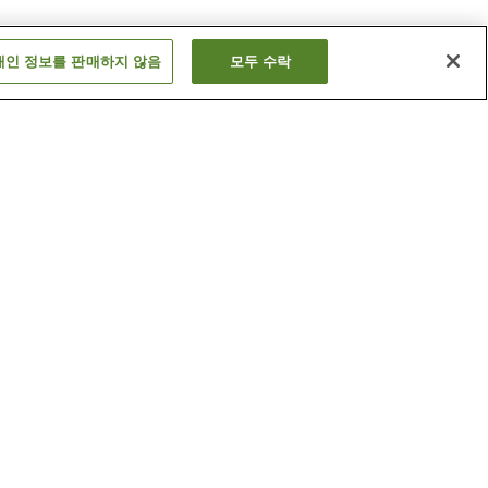
개인 정보를 판매하지 않음
모두 수락
한큐 고베
가스미가오카역
고베공항역
더 보기
관
고베 시청 24층 전망 로비
노후쿠사
더 보기