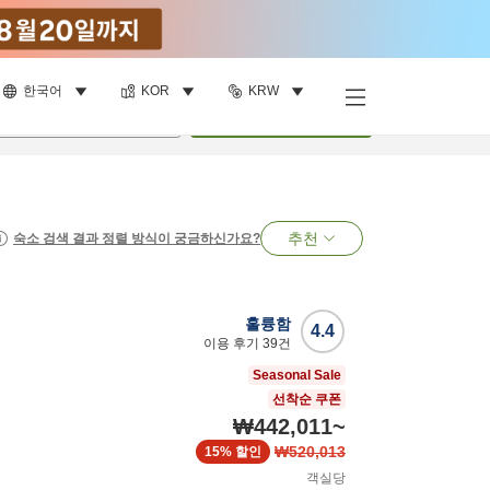
한국어
KOR
KRW
명
•
객실
1
개
검색
추천
숙소 검색 결과 정렬 방식이 궁금하신가요?
훌륭함
4.4
이용 후기
39
건
Seasonal Sale
선착순 쿠폰
₩442,011
~
₩520,013
15%
할인
객실당