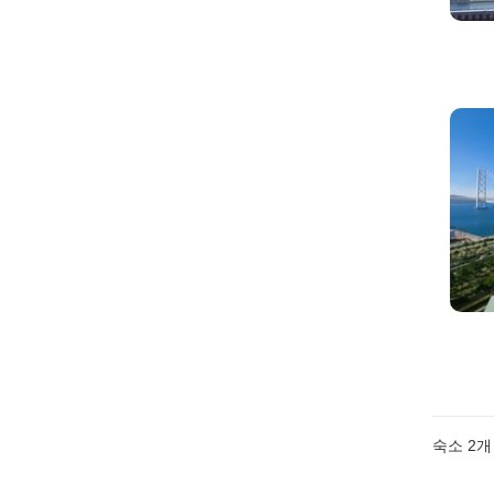
숙소
2
개