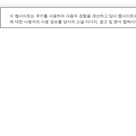
이 웹사이트는 쿠키를 사용하여 사용자 경험을 개선하고 당사 웹사이트의
에 대한 사용자의 사용 정보를 당사의 소셜 미디어, 광고 및 분석 협력사
고베
내 전철/기차역
가라토다이역
가루모역
가쿠엔토시역
게이산 카가쿠 센터역 (고
베 동물 왕국, 후가쿠마에
고베
내 명소/즐길 거리
가와사키 굿 타임스 월드
고베 동물 왕국
(박물관)
고베 패션 미술관
고베시리쓰 스마 히라이
바다낚시 공원