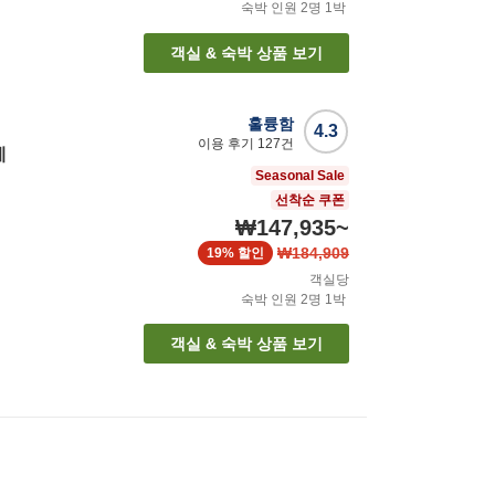
숙박 인원
2
명
1
박
객실 & 숙박 상품 보기
훌륭함
4.3
이용 후기
127
건
베
Seasonal Sale
선착순 쿠폰
₩147,935
~
₩184,909
19%
할인
객실당
숙박 인원
2
명
1
박
객실 & 숙박 상품 보기